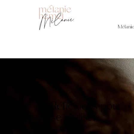
Mélani
Réflexions pour
se réaliser.