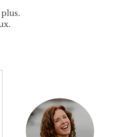
 plus.
ux.