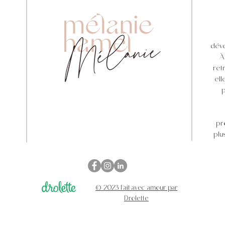
déve
À
ret
ell
p
pr
plu
© 2023 Fait avec amour par
Drolette