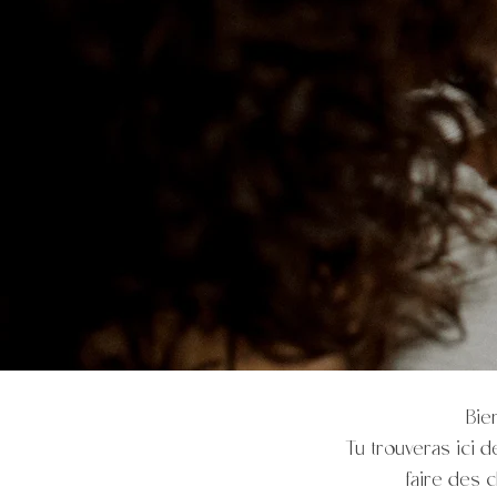
Bie
Tu trouveras ici 
faire des c