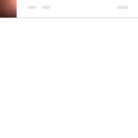
que c'est ça, la vie? » Pourtant, de
l'extérieur, tout semblait bien aller.
J'avais une belle carrière. Une famille
que j'aimais profondément. Je jonglais
avec mes différents rôles de maman, de
conjointe et de gestionnaire. J'étais
constamment occupée. À faire. À gérer.
À avancer. Mais plus les semaines
passaient, plus je ressentais un étrange
décalage. Comme si ma vie avançait...
mais que moi, je re